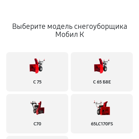
Выберите модель снегоуборщика
Мобил К
С 75
С 65 Б8Е
С70
65LC170FS