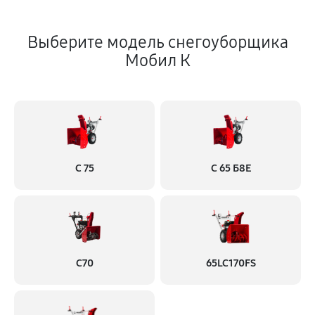
Выберите модель снегоуборщика
Мобил К
С 75
С 65 Б8Е
С70
65LC170FS