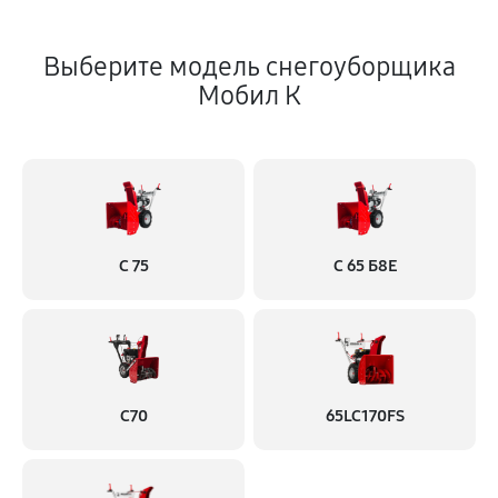
Выберите модель снегоуборщика
Мобил К
С 75
С 65 Б8Е
С70
65LC170FS