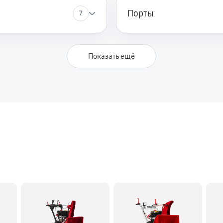
Порты
7
1430 руб
 Мобил К С 75
Показать ещё
1170 руб
1370 руб
Мобил К С 75
1760 руб
3250 руб
ка Мобил К С 75
2340 руб