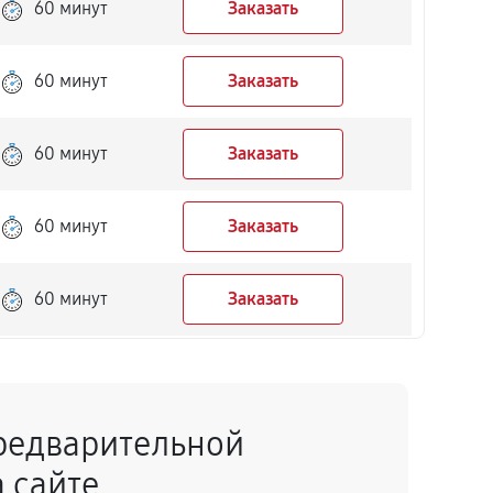
60 минут
Заказать
60 минут
Заказать
60 минут
Заказать
60 минут
Заказать
60 минут
Заказать
60 минут
Заказать
редварительной
60 минут
Заказать
 сайте