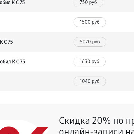
750 руб
обил К С 75
1500 руб
5070 руб
К С 75
1630 руб
обил К С 75
1040 руб
1070 руб
Скидка 20% по п
3120 руб
онлайн-записи на