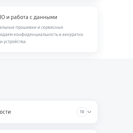
60 минут
Заказать
О и работа с данными
альные прошивки и сервисные
60 минут
Заказать
юдаем конфиденциальность и аккуратно
и устройства.
60 минут
Заказать
60 минут
Заказать
60 минут
Заказать
ости
10
60 минут
Заказать
60 минут
Заказать