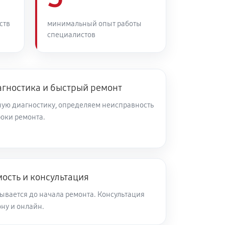
60 минут
Заказать
ств
минимальный опыт работы
специалистов
60 минут
Заказать
60 минут
Заказать
агностика и быстрый ремонт
ую диагностику, определяем неисправность
роки ремонта.
60 минут
Заказать
60 минут
Заказать
ость и консультация
60 минут
Заказать
ывается до начала ремонта. Консультация
ну и онлайн.
60 минут
Заказать