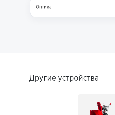
Оптика
Замена сцепления снегоуборщика
Замена подшипника колеса
Замена маховика снегоуборщика 
Замена кронштейна трансмиссии
Другие устройства
Ремонт втулок колес снегоуборщи
Ремонт фрикционного диска