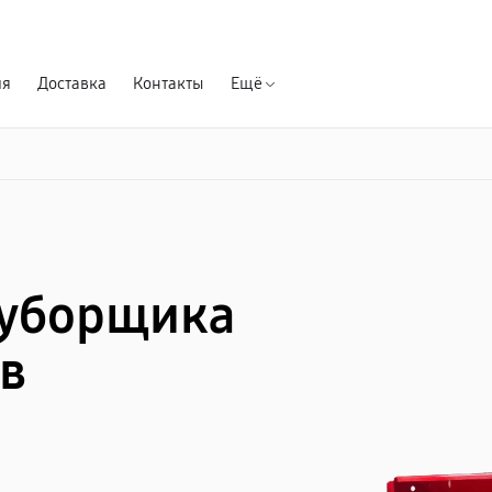
Гарантия д
ия
Доставка
Контакты
Ещё
оуборщика
 в