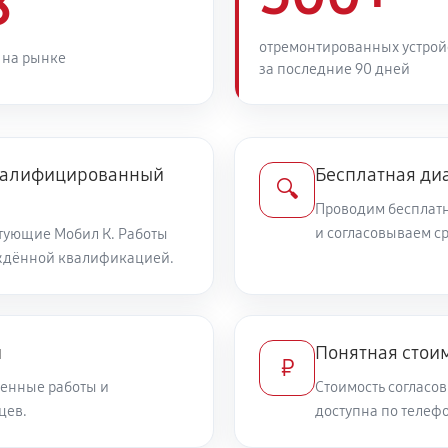
8
2050 руб
ика Мобил К С 75
отремонтированных устрой
 на рынке
за последние 90 дней
1170 руб
1950 руб
квалифицированный
Бесплатная ди
🔍
Проводим бесплатн
940 руб
и согласовываем с
тующие Мобил К. Работы
ждённой квалификацией.
1300 руб
рбюратора
и
Понятная стоим
₽
1300 руб
енные работы и
Стоимость согласов
цев.
доступна по телефо
1430 руб
бил К С 75