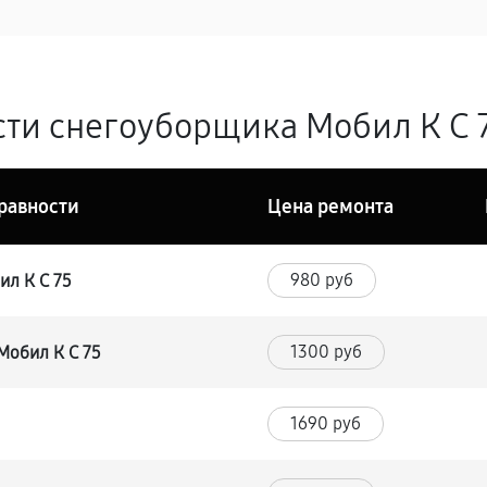
ти снегоуборщика Мобил К С 7
равности
Цена ремонта
980 руб
ил К С 75
1300 руб
Мобил К С 75
1690 руб