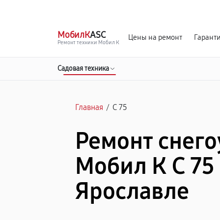
г. Ярославль
Ежедневно, с 10:00 до 20:00
МобилК
ASC
Цены на ремонт
Гарант
Ремонт техники Мобил К
Садовая техника
Главная
/
С 75
Ремонт снег
Мобил К С 75
Ярославле