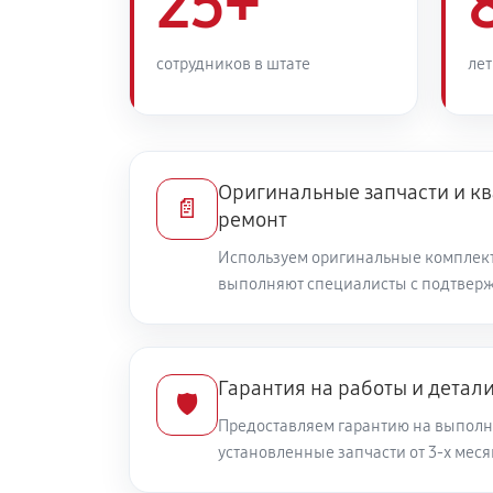
25+
Замена/Pемонт шнека снегоуборщ
сотрудников в штате
лет
Замена/Pемонт топливопровода
Ремонт топливных мембран
Оригинальные запчасти и 
📄
ремонт
Замена/Pемонт стартера
Используем оригинальные комплек
выполняют специалисты с подтвер
Замена расходных материалов ка
Гарантия на работы и детал
🛡️
Замена шины на колесном диске
Предоставляем гарантию на выполн
установленные запчасти от 3-х меся
Замена ремней снегоуборщика Мо