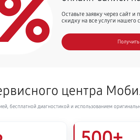
0%
1040 руб
 Мобил К С 75
Оставьте заявку через сайт и
скидку на все услуги нашего 
4550 руб
вигателя
Получить
3250 руб
ателя и редуктора
910 руб
обил К С 75
ервисного центра Моби
1370 руб
ией, бесплатной диагностикой и использованием оригинальн
980 руб
 К С 75
500+
1010 руб
ка Мобил К С 75