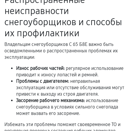
Акт выполненных работ с датой, перечнем
неисправности
услуг и сроком гарантии.
Документы на установленные комплектующие
снегоуборщиков и способы
и кассовый чек.
их профилактики
Владельцам снегоуборщиков С 65 Б8Е важно быть
Расширенная гарантия
осведомленными о распространенных проблемах их
эксплуатации:
В некоторых случаях возможно оформление
Износ рабочих частей:
регулярное использование
расширенной гарантии. Стоимость, сроки и
приводит к износу лопастей и ремней.
условия продления согласовываются отдельно и
Проблемы с двигателем:
неправильная
фиксируются в документах.
эксплуатация или отсутствие обслуживания могут
привести к выходу из строя двигателя.
Засорение рабочего механизма:
использование
Когда гарантия не действует
снегоуборщика в условиях сильного снегопада
может вызвать его засорение.
Нарушение правил эксплуатации,
Избежать эти проблемы поможет своевременное ТО и
механические повреждения, попадание влаги,
регулярная проверка состояния рабочих элементов.