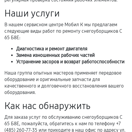
перегрев, коррозия.
Наши услуги
Самостоятельный ремонт или вмешательство
третьих лиц.
В нашем сервисном центре Мобил К мы предлагаем
Естественный износ деталей, если иное не
следующие виды работ по ремонту снегоуборщиков С
предусмотрено отдельно.
65 Б8Е:
Обращение после окончания гарантийного
Диагностика и ремонт двигателя
срока.
Замена изношенных рабочих частей
Устранение засоров и возврат работоспособности
Программные сбои, если это не указано в
отдельных условиях.
Наша группа опытных мастеров применяет передовое
оборудование и оригинальные запчасти для
качественного и долговечного восстановления вашего
оборудования.
Если комплектующие куплены
самостоятельно
Как нас обнаружить
Гарантия на выполненные работы может
Для заказа услуг по обслуживанию снегоуборщиков С
сохраняться полностью или частично, если
65 Б8Е, пожалуйста, обратитесь к нам по телефону +7
соблюдены следующие условия:
(485) 260-77-35 или приходите в наш офис по адресу ул.