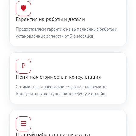
780 руб
60 минут
🛡️
Гарантия на работы и детали
Замена цепи привода хода
Предоставляем гарантию на выполненные работы и
1760 руб
60 минут
установленные запчасти от 3-х месяцев.
Замена шкива привода хода
1510 руб
60 минут
₽
Замена (установка) срезного болта
Понятная стоимость и консультация
850 руб
60 минут
Стоимость согласовывается до начала ремонта.
Консультация доступна по телефону и онлайн.
Замена корпуса шнека
2150 руб
60 минут
Смазка осей привода снегоуборщика Мобил К С 65
☰
Б8Е
Полный набор сервисных услуг