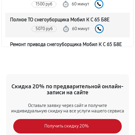
1500 руб
60 минут
Полное ТО снегоуборщика Мобил К С 65 Б8Е
5070 руб
60 минут
Ремонт привода снегоуборщика Мобил К С 65 Б8Е
1630 руб
60 минут
Регулировка зазоров клапанов
1040 руб
60 минут
Скидка 20% по предварительной онлайн-
записи на сайте
Замена свечей зажигания
1070 руб
60 минут
Оставьте заявку через сайт и получите
индивидуальную скидку на все услуги нашего сервиса
Демонтаж-монтаж двигателя
Получить скидку 20%
3120 руб
60 минут