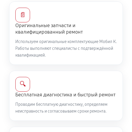
Замена/Pемонт стартера
📄
940 руб
60 минут
Оригинальные запчасти и
квалифицированный ремонт
Замена расходных материалов карбюратора
1300 руб
60 минут
Используем оригинальные комплектующие Мобил К.
Работы выполняют специалисты с подтверждённой
квалификацией.
Замена шины на колесном диске
1300 руб
60 минут
Замена ремней снегоуборщика Мобил К С 65 Б8Е
🔍
1430 руб
60 минут
Бесплатная диагностика и быстрый ремонт
Смазка втулок снегоуборщика Мобил К С 65 Б8Е
Проводим бесплатную диагностику, определяем
неисправность и согласовываем сроки ремонта.
780 руб
60 минут
Чистка снегоуборщика