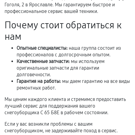
Предоставленные детали подходят по
Гоголя, 2 в Ярославле. Мы гарантируем быстрое и
профессиональное сервис вашей техники.
техническим параметрам и не имеют внешних
дефектов.
Почему стоит обратиться к
Установка была выполнена нашим сервисным
нам
центром.
При этом гарантия на сами комплектующие
Опытные специалисты:
наша группа состоит из
остается на стороне производителя или
профессионалов с долгосрочным опытом.
продавца. За качество сторонних деталей
Качественные запчасти:
мы используем
сервисный центр ответственности не несет.
оригинальные запчасти для гарантии
долговечности.
Гарантия на работы:
мы даем гарантию на все виды
ремонтных работ.
Мы ценим каждого клиента и стремимся предоставить
лучший сервис для поддержания вашего
снегоуборщика С 65 Б8Е в рабочем состоянии.
Если у вас возникли проблемы с вашим
снегоуборщиком, не задерживайте поход в сервис.