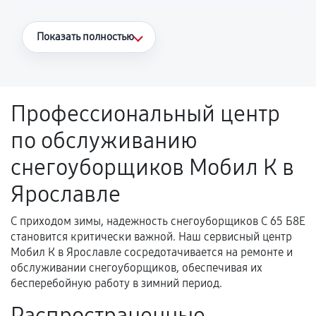
Что считается гарантийным случаем
Показать полностью
Повторное возникновение неисправности,
напрямую связанной с выполненным
ремонтом.
Профессиональный центр
Поломка установленной детали при
по обслуживанию
нормальной эксплуатации в течение
гарантийного срока.
снегоуборщиков Мобил К в
Несоответствие комплектующей заявленным
Ярославле
техническим характеристикам.
С приходом зимы, надежность снегоуборщиков С 65 Б8Е
становится критически важной. Наш сервисный центр
Документы для подтверждения
Мобил К в Ярославле сосредотачивается на ремонте и
гарантии
обслуживании снегоуборщиков, обеспечивая их
бесперебойную работу в зимний период.
Гарантийный талон.
Распространенные