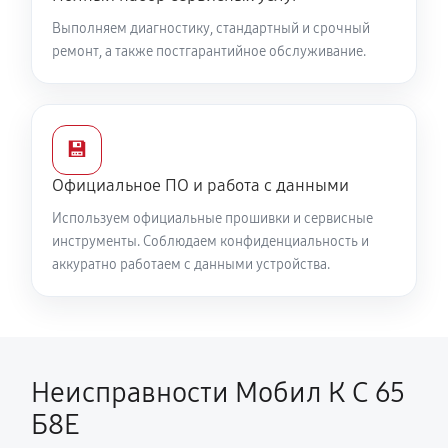
1820 руб
60 минут
Выполняем диагностику, стандартный и срочный
ремонт, а также постгарантийное обслуживание.
Замена сцепления снегоуборщика Мобил К С 65
Б8Е
1430 руб
60 минут
💾
Замена подшипника колеса
Официальное ПО и работа с данными
1170 руб
60 минут
Используем официальные прошивки и сервисные
инструменты. Соблюдаем конфиденциальность и
Замена маховика снегоуборщика Мобил К С 65 Б8Е
аккуратно работаем с данными устройства.
1370 руб
60 минут
Замена кронштейна трансмиссии
1760 руб
60 минут
Неисправности Мобил К С 65
Ремонт втулок колес снегоуборщика Мобил К С 65
Б8Е
Б8Е