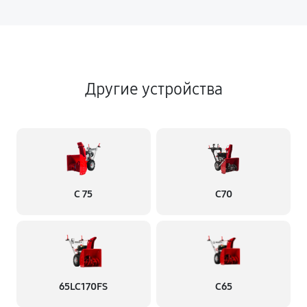
Б8Е
1300 руб
60 минут
Замена подшипников снегоуборщика Мобил К С 65
Другие устройства
Б8Е
1430 руб
60 минут
С 75
С70
65LC170FS
С65