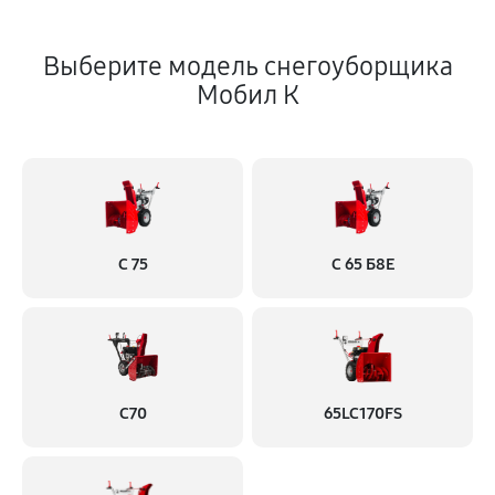
Выберите модель снегоуборщика
Мобил К
С 75
С 65 Б8Е
С70
65LC170FS