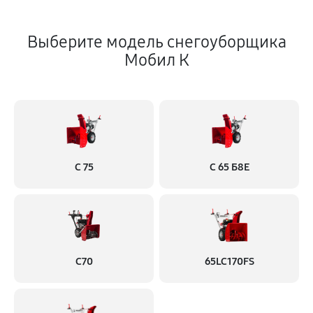
Выберите модель снегоуборщика
Мобил К
С 75
С 65 Б8Е
С70
65LC170FS