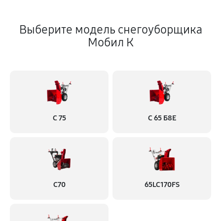
Выберите модель снегоуборщика
Мобил К
С 75
С 65 Б8Е
С70
65LC170FS